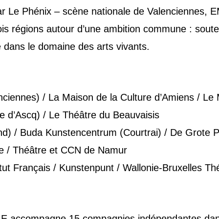
 par Le Phénix – scène nationale de Valenciennes,
rois régions autour d’une ambition commune : souteni
e dans le domaine des arts vivants.
nciennes) / La Maison de la Culture d’Amiens / L
ve d’Ascq) / Le Théâtre du Beauvaisis
and) / Buda Kunstencentrum (Courtrai) / De Grote
se / Théâtre et CCN de Namur
itut Français / Kunstenpunt / Wallonie-Bruxelles 
E accompagne 15 compagnies indépendantes dan