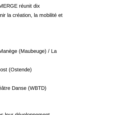
 EMERGE réunit dix
r la création, la mobilité et
e Manège (Maubeuge) / La
 Post (Ostende)
Théâtre Danse (WBTD)
s leur développement