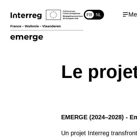
Me
FR
NL
Le proje
EMERGE (2024–2028) - Em
Un projet Interreg transfron