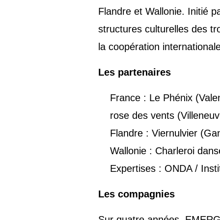
Flandre et Wallonie. Initié
structures culturelles des t
la coopération international
Les partenaires
France : Le Phénix (Vale
rose des vents (Villeneu
Flandre : Viernulvier (G
Wallonie : Charleroi dan
Expertises : ONDA / Inst
Les compagnies
Sur quatre années, EMERG