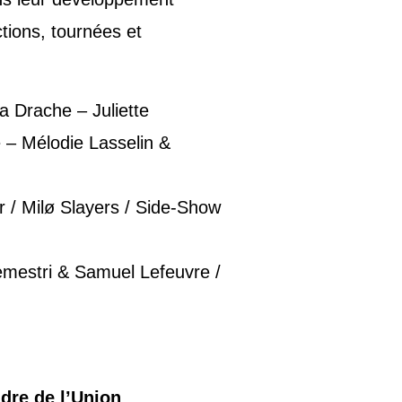
tions, tournées et
La Drache – Juliette
– Mélodie Lasselin &
/ Milø Slayers / Side-Show
emestri & Samuel Lefeuvre /
dre de l’Union