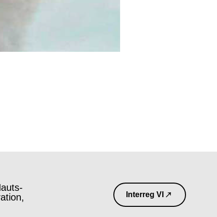
auts-
Interreg VI
ation,