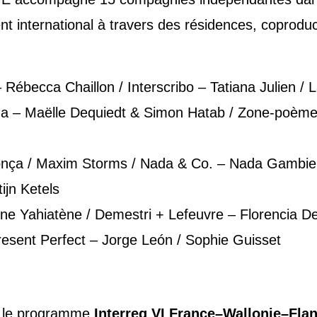
nt international à travers des résidences, coproduc
 Rébecca Chaillon / Interscribo – Tatiana Julien / 
a – Maëlle Dequiedt & Simon Hatab / Zone-poème 
onça / Maxim Storms / Nada & Co. – Nada Gambier 
tijn Ketels
ine Yahiatène / Demestri + Lefeuvre – Florencia D
Present Perfect – Jorge León / Sophie Guisset
 le programme
Interreg VI France–Wallonie–Flan