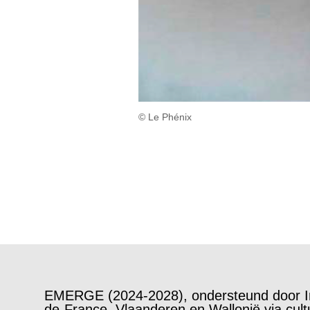
© Le Phénix
EMERGE (2024-2028), ondersteund door Inte
de-France, Vlaanderen en Wallonië via cultu