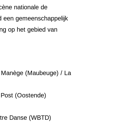
cène nationale de
ond een gemeenschappelijk
ing op het gebied van
Le Manège (Maubeuge) / La
e Post (Oostende)
éâtre Danse (WBTD)