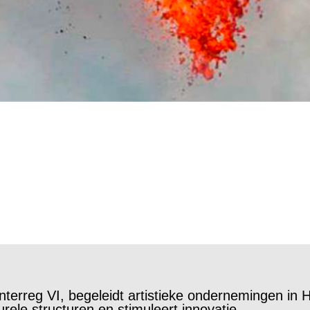
rreg VI, begeleidt artistieke ondernemingen in 
rele structuren en stimuleert innovatie,