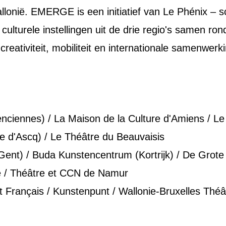
llonië. EMERGE is een initiatief van Le Phénix – s
 culturele instellingen uit de drie regio's samen r
reativiteit, mobiliteit en internationale samenwerk
lenciennes) / La Maison de la Culture d'Amiens / 
ve d'Ascq) / Le Théâtre du Beauvaisis
(Gent) / Buda Kunstencentrum (Kortrijk) / De Grot
se / Théâtre et CCN de Namur
ut Français / Kunstenpunt / Wallonie-Bruxelles Th