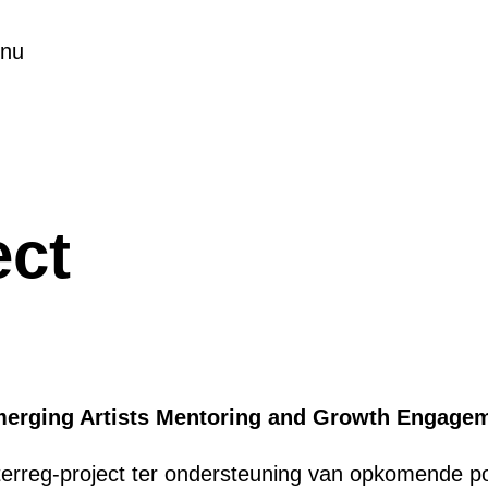
nu
ect
erging Artists Mentoring and Growth Engage
terreg-project ter ondersteuning van opkomende p