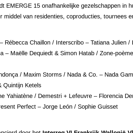
idt EMERGE 15 onafhankelijke gezelschappen in hun
oor middel van residenties, coproducties, tournees 
 – Rébecca Chaillon / Interscribo – Tatiana Julien /
a – Maëlle Dequiedt & Simon Hatab / Zone-poème 
ndonça / Maxim Storms / Nada & Co. – Nada Gambie
 Quintijn Ketels
ne Yahiatène / Demestri + Lefeuvre – Florencia D
Present Perfect – Jorge León / Sophie Guisset
cierd door het
Interreg VI Frankrijk-Wallonië