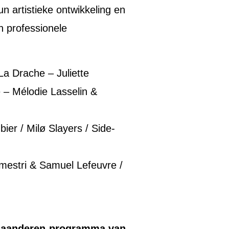
 artistieke ontwikkeling en
en professionele
 La Drache – Juliette
– Mélodie Lasselin &
r / Milø Slayers / Side-
emestri & Samuel Lefeuvre /
-Vlaanderen-programma van