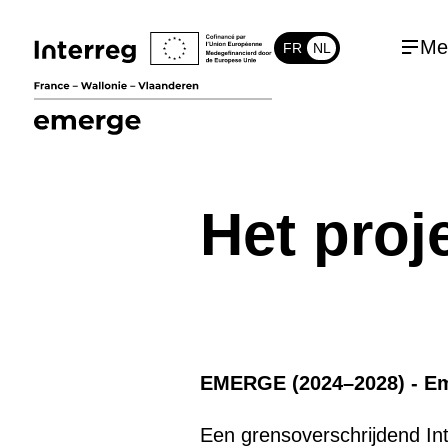
Me
FR
NL
Het proj
EMERGE (2024–2028) - Em
Een grensoverschrijdend In