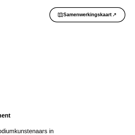
Samenwerkingskaart
ment
odiumkunstenaars in